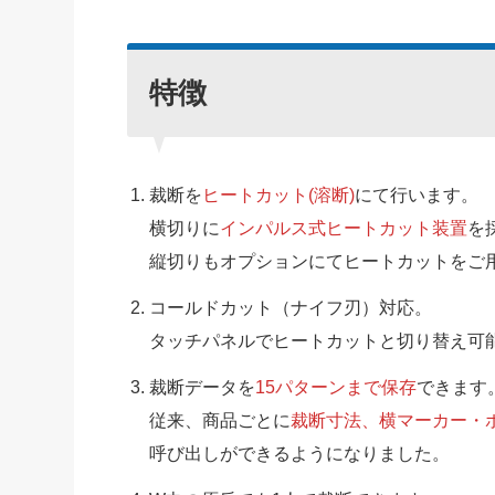
特徴
裁断を
ヒートカット(溶断)
にて行います。
横切りに
インパルス式ヒートカット装置
を
縦切りもオプションにてヒートカットをご
コールドカット（ナイフ刃）対応。
タッチパネルでヒートカットと切り替え可
裁断データを
15パターンまで保存
できます
従来、商品ごとに
裁断寸法、横マーカー・
呼び出しができるようになりました。